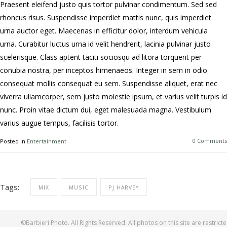
Praesent eleifend justo quis tortor pulvinar condimentum. Sed sed
rhoncus risus. Suspendisse imperdiet mattis nunc, quis imperdiet
urna auctor eget. Maecenas in efficitur dolor, interdum vehicula
urna. Curabitur luctus urna id velit hendrerit, lacinia pulvinar justo
scelerisque. Class aptent taciti sociosqu ad litora torquent per
conubia nostra, per inceptos himenaeos. Integer in sem in odio
consequat mollis consequat eu sem. Suspendisse aliquet, erat nec
viverra ullamcorper, sem justo molestie ipsum, et varius velit turpis id
nunc. Proin vitae dictum dui, eget malesuada magna. Vestibulum
varius augue tempus, facilisis tortor.
0 Comments
Posted in
Entertainment
Tags:
MIX
MUSIC
PJ HARVEY
©Barbieri Photo. All Rights Reserved. All photos on this site are restricte